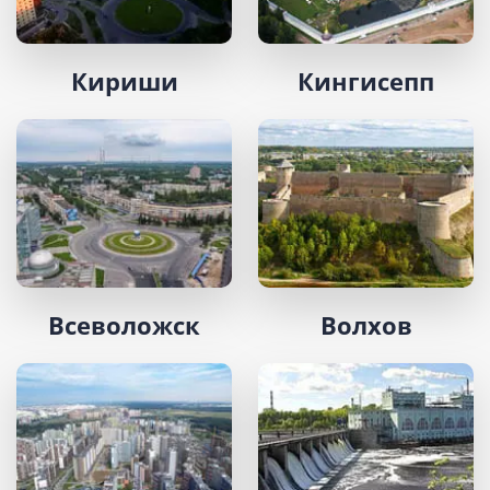
Кириши
Кингисепп
Всеволожск
Волхов