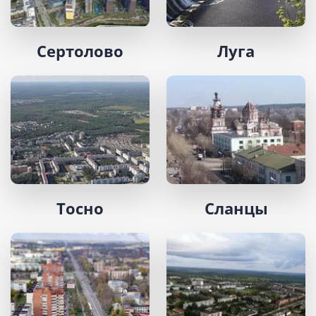
Сертолово
Луга
Тосно
Сланцы