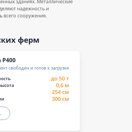
енных зданиях. Металлические
деляют надежность и
ь всего сооружения.
ских ферм
a P400
нт свободен и готов к загрузке
до 50 т
ость
0,6 м
высота
254 см
300 см
ми
ь