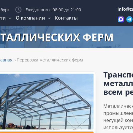
info@za
рбург
Ежедневно с 08:00 до 21:00
уги
О компании
Контакты
ЕТАЛЛИЧЕСКИХ ФЕРМ
лавная
Перевозка металлических ферм
Трансп
металл
всем р
Металличес
промышленн
несущей кон
используетс