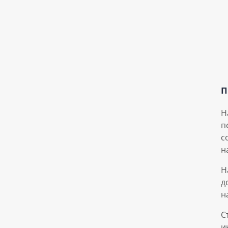
П
Н
п
с
н
Н
д
н
С
и