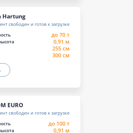
a Hartung
нт свободен и готов к загрузке
до 70 т
ость
0,91 м
высота
255 см
300 см
ь
M EURO
нт свободен и готов к загрузке
до 100 т
ость
0,91 м
высота