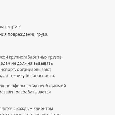
платформе;
ния повреждений груза.
кой крупногабаритных грузов,
задач не должна вызывать
анспорт, организовывают
дая технику безопасности.
тельно оформления необходимой
оставки разрабатывается
ляется с каждым клиентом
авки оказывают влияние такие