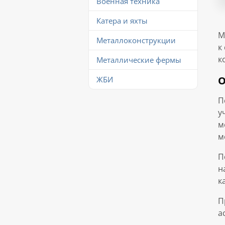
Военная техника
Катера и яхты
М
Металлоконструкции
к
к
Металлические фермы
О
ЖБИ
П
у
м
м
П
н
к
П
а