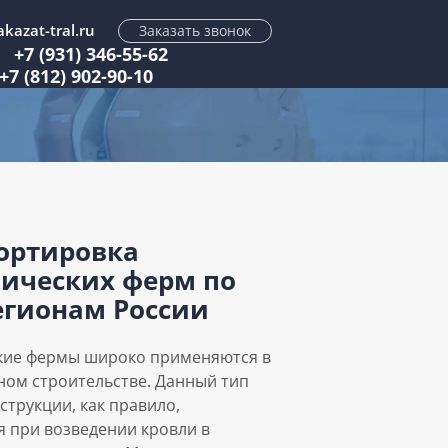
kazat-tral.ru
Заказать звонок
+7 (931) 346-55-62
+7 (812) 902-90-10
ортировка
ических ферм по
егионам России
кие фермы широко применяются в
ом строительстве. Данный тип
струкции, как правило,
я при возведении кровли в