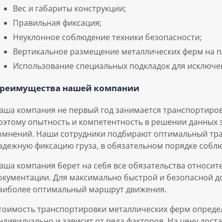
Вес и габариты конструкции;
Правильная фиксация;
Неуклонное соблюдение техники безопасности;
Вертикальное размещение металлических ферм на 
Использование специальных подкладок для исключе
реимущества нашей компании
аша компания не первый год занимается транспортиров
оэтому опытность и компетентность в решении данных 
омнений. Наши сотрудники подбирают оптимальный тр
адежную фиксацию груза, в обязательном порядке соблю
аша компания берет на себя все обязательства относи
окументации. Для максимально быстрой и безопасной д
аиболее оптимальный маршрут движения.
тоимость транспортировки металлических ферм опреде
ндивидуально и зависит от ряда факторов. На цену дост