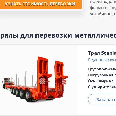
производств
УЗНАТЬ СТОИМОСТЬ ПЕРЕВОЗКИ
фермы опре
устойчивост
Тралы для перевозки металличе
Трал Scani
В данный моме
Грузоподъемн
Погрузочная 
Осн. ширина
С уширителя
Заказат