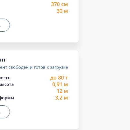
370 см
30 м
ь
нн
нт свободен и готов к загрузке
до 80 т
ость
0,91 м
высота
12 м
3,2 м
формы
ь