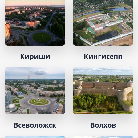
Кириши
Кингисепп
Всеволожск
Волхов