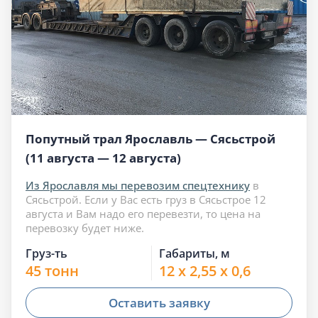
Попутный трал Ярославль — Сясьстрой
(11 августа — 12 августа)
Из Ярославля мы перевозим спецтехнику
в
Сясьстрой. Если у Вас есть груз в Сясьстрое 12
августа и Вам надо его перевезти, то цена на
перевозку будет ниже.
Груз-ть
Габариты, м
45 тонн
12 x 2,55 x 0,6
Оставить заявку