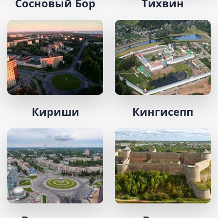
Сосновый Бор
Тихвин
Кириши
Кингисепп