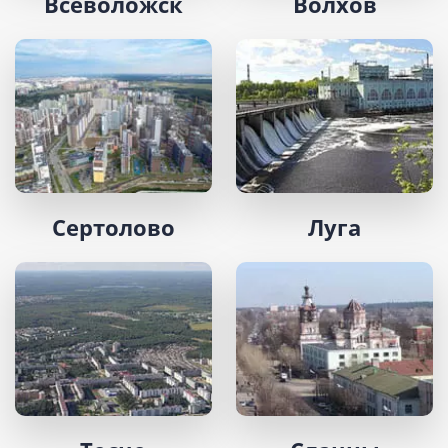
Всеволожск
Волхов
Сертолово
Луга