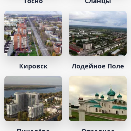
Тосно
Сланцы
Кировск
Лодейное Поле
Пикалёво
Отрадное