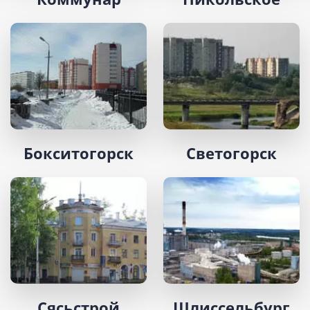
Бокситогорск
Светогорск
Сясьстрой
Шлиссельбург