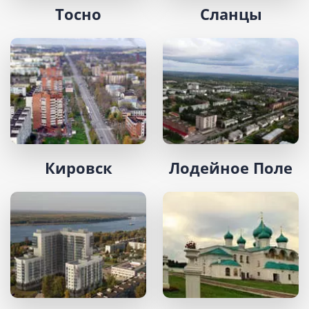
Тосно
Сланцы
Кировск
Лодейное Поле