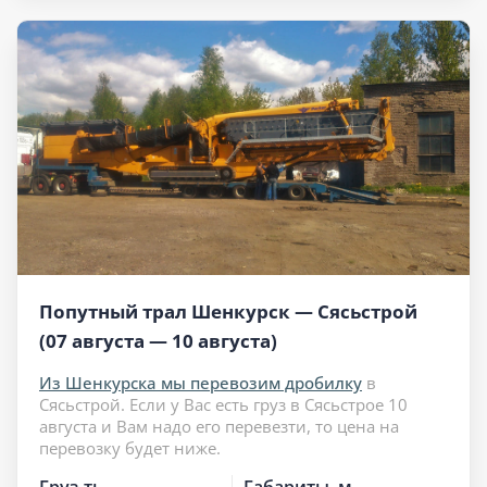
Попутный трал Шенкурск — Сясьстрой
(07 августа — 10 августа)
Из Шенкурска мы перевозим дробилку
в
Сясьстрой. Если у Вас есть груз в Сясьстрое 10
августа и Вам надо его перевезти, то цена на
перевозку будет ниже.