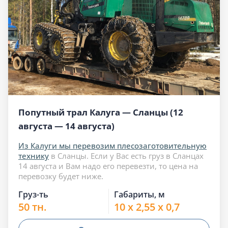
Попутный трал Калуга — Сланцы (12
августа — 14 августа)
Из Калуги мы перевозим плесозаготовительную
технику
в Сланцы. Если у Вас есть груз в Сланцах
14 августа и Вам надо его перевезти, то цена на
перевозку будет ниже.
Груз-ть
Габариты, м
50 тн.
10 x 2,55 x 0,7