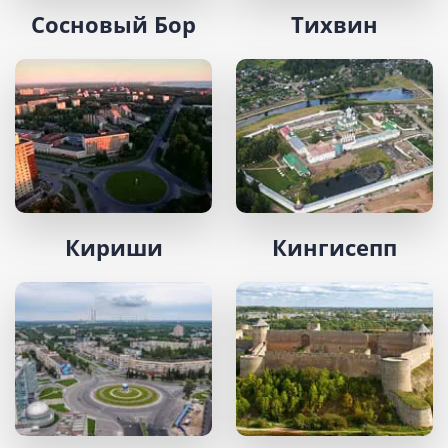
Сосновый Бор
Тихвин
Кириши
Кингисепп