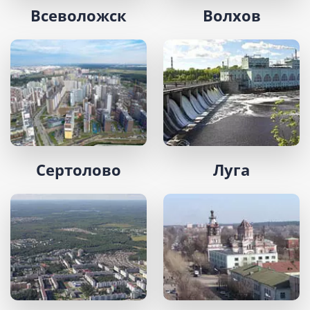
Всеволожск
Волхов
Сертолово
Луга