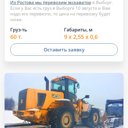
Из Ростова мы перевозим экскаватор
в Выборг.
Если у Вас есть груз в Выборге 10 августа и Вам
надо его перевезти, то цена на перевозку будет
ниже.
Груз-ть
Габариты, м
60 т.
9 x 2,55 x 0,6
Оставить заявку