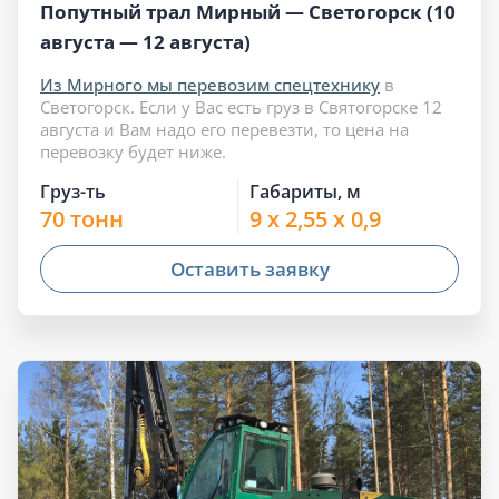
Попутный трал Мирный — Светогорск (10
августа — 12 августа)
Из Мирного мы перевозим спецтехнику
в
Светогорск. Если у Вас есть груз в Святогорске 12
августа и Вам надо его перевезти, то цена на
перевозку будет ниже.
Груз-ть
Габариты, м
70 тонн
9 x 2,55 x 0,9
Оставить заявку